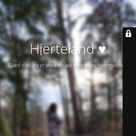
Hjerteland ♥
Glæd dig - jeg er snart tilbage med en ny hjemmeside!